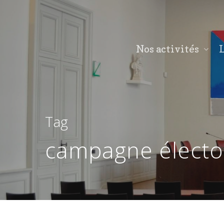
Nos activités
L
Tag
campagne élector
Hit enter to search or ESC to close