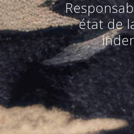
Responsabil
état de 
inde