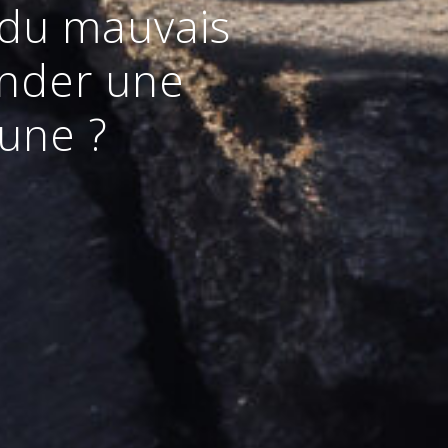
t du mauvais
ander une
une ?