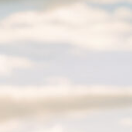
Hit enter to search or ESC to close